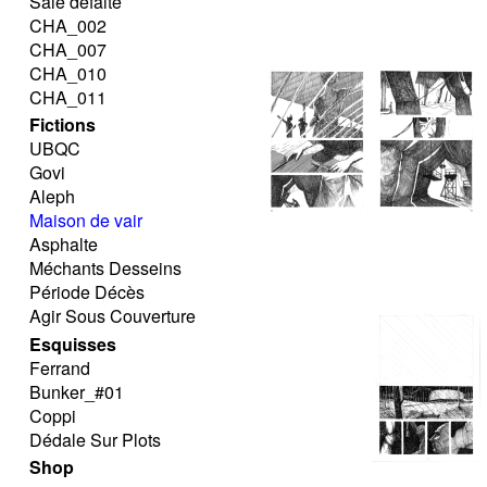
Sale défaite
CHA_002
CHA_007
CHA_010
CHA_011
Fictions
UBQC
Govi
Aleph
Maison de vair
Asphalte
Méchants Desseins
Période Décès
Agir Sous Couverture
Esquisses
Ferrand
Bunker_#01
Coppi
Dédale Sur Plots
Shop