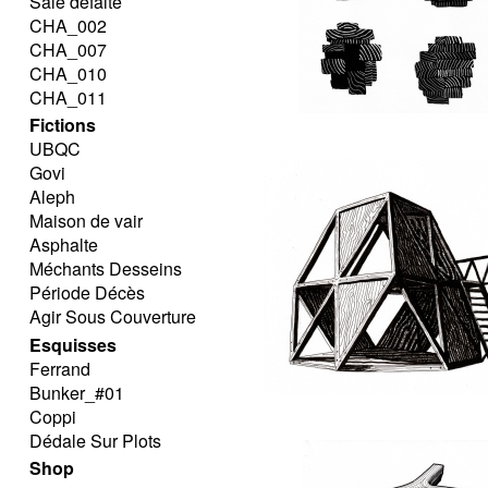
Sale défaite
CHA_002
CHA_007
CHA_010
CHA_011
Fictions
UBQC
Govi
Aleph
Maison de vair
Asphalte
Méchants Desseins
Période Décès
Agir Sous Couverture
Esquisses
Ferrand
Bunker_#01
Coppi
Dédale Sur Plots
Shop