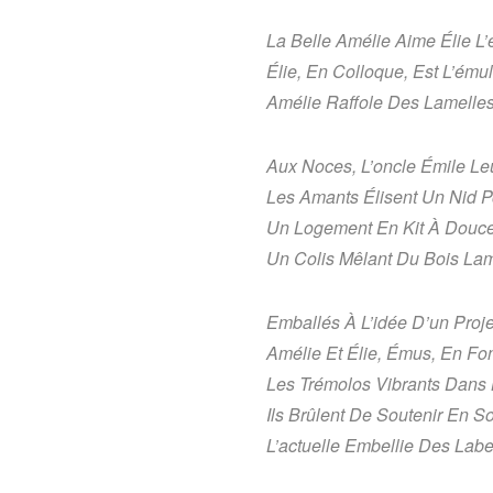
La Belle Amélie Aime Élie L’
Élie, En Colloque, Est L’ému
Amélie Raffole Des Lamelle
Aux Noces, L’oncle Émile Leu
Les Amants Élisent Un Nid 
Un Logement En Kit À Douce
Un Colis Mêlant Du Bois Lam
Emballés À L’idée D’un Proje
Amélie Et Élie, Émus, En Fon
Les Trémolos Vibrants Dans 
Ils Brûlent De Soutenir En So
L’actuelle Embellie Des Labe