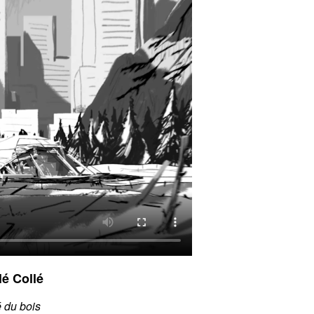
é Collé
é du bois