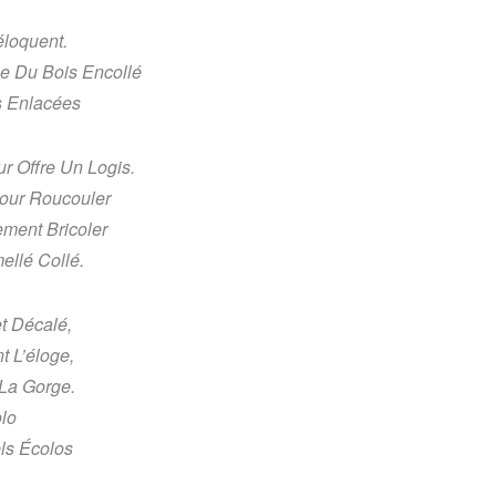
éloquent.
le Du Bois Encollé
s Enlacées
r Offre Un Logis.
Pour Roucouler
ment Bricoler
ellé Collé.
t Décalé,
t L’éloge,
La Gorge.
lo 
ls Écolos