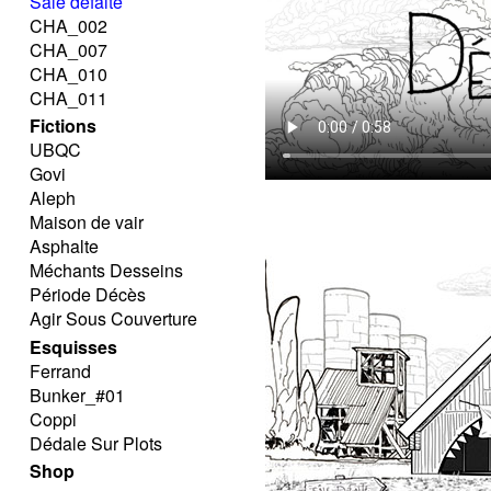
Sale défaite
CHA_002
CHA_007
CHA_010
CHA_011
Fictions
UBQC
Govi
Aleph
Maison de vair
Asphalte
Méchants Desseins
Période Décès
Agir Sous Couverture
Esquisses
Ferrand
Bunker_#01
Coppi
Dédale Sur Plots
Shop